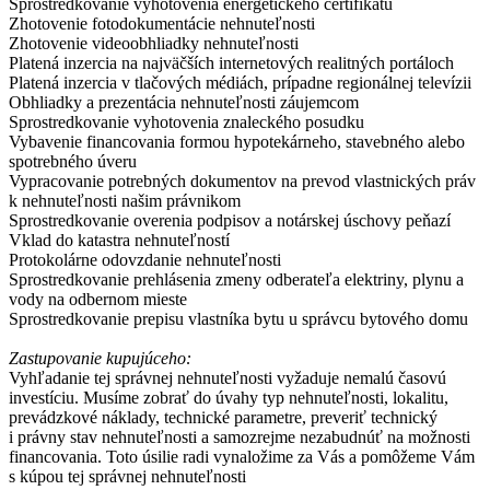
Sprostredkovanie vyhotovenia energetického certifikátu
Zhotovenie fotodokumentácie nehnuteľnosti
Zhotovenie videoobhliadky nehnuteľnosti
Platená inzercia na najväčších internetových realitných portáloch
Platená inzercia v tlačových médiách, prípadne regionálnej televízii
Obhliadky a prezentácia nehnuteľnosti záujemcom
Sprostredkovanie vyhotovenia znaleckého posudku
​Vybavenie financovania formou hypotekárneho, stavebného alebo
spotrebného úveru
Vypracovanie potrebných dokumentov na prevod vlastnických práv
k nehnuteľnosti našim právnikom
Sprostredkovanie overenia podpisov a notárskej úschovy peňazí
Vklad do katastra nehnuteľností
Protokolárne odovzdanie nehnuteľnosti
Sprostredkovanie prehlásenia zmeny odberateľa elektriny, plynu a
vody na odbernom mieste
Sprostredkovanie prepisu vlastníka bytu u správcu bytového domu
Zastupovanie kupujúceho:
Vyhľadanie tej správnej nehnuteľnosti vyžaduje nemalú časovú
investíciu. Musíme zobrať do úvahy typ nehnuteľnosti, lokalitu,
prevádzkové náklady, technické parametre, preveriť technický
i právny stav nehnuteľnosti a samozrejme nezabudnúť na možnosti
financovania. Toto úsilie radi vynaložime za Vás a pomôžeme Vám
s kúpou tej správnej nehnuteľnosti