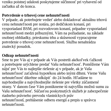
vzniku poistnej udalosti poskytujeme súčinnosť pri vybavení od
začiatku až do konca.
Potvrdenie o trhovej cene nehnuteľnosti
V prípade, ak potrebujete vedieť alebo dokladovať aktuálnu trhovú
cenu nehnuteľnosti pre notára, pri dedičskom konaní, pri
vysporiadaní BSM, pri rozvodovom konaní, prípadne vysporiadaní
nehnuteľnosti medzi príbuznými, Vám na požiadanie, na základe
osobnej obhliadky, prieskumu trhu a skúseností vypracujeme
potvrdenie o trhovej cene nehnuteľnosti. Služba nenahrádza
znalecký posudok.
Odkup nehnuteľností
Sme tu pre Vás aj v prípade ak Vás postretli akékoľvek ťažkosti
a potrebujete urýchlene predať Vašu nehnuteľnosť. Pomôžeme Vám
nájsť pre Vás to najlepšie riešenie aj v prípade, ak je Vaša
nehnuteľnosť zaťažená hypotékou alebo inými dlhmi. Vieme Vašu
nehnuteľnosť dikrétne odkúpiť do 24 hodín. Hľadáme to
najvhodnejšie a najvýhodnejšie riešenie pre všetky zúčastnené
strany. V danom čase Vám ponúkneme tú najvyššiu možnú sumu za
Vašu nehnuteľnosť. Súčasťou poskytnutých služieb je zabezpečenie
riadneho právneho prevodu vlastníckych práv
nehnuteľností, prehlásenie odberu energií a prepis u správcu
nehnuteľnosti.