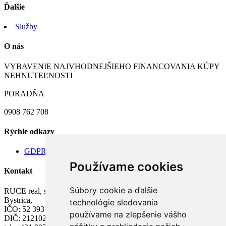
Ďalšie
Služby
O nás
VYBAVENIE NAJVHODNEJŠIEHO FINANCOVANIA KÚPY
NEHNUTEĽNOSTI
PORADŇA
0908 762 708
Rýchle odkazy
GDPR
Používame cookies
Kontakt
Súbory cookie a ďalšie
RUCE real, s.r.o. M.R. Štefánika 157/45, 017 01 Považská
Bystrica,
technológie sledovania
IČO: 52 393 704,
používame na zlepšenie vášho
DIČ: 2121022363,