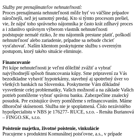
Služby pre prenajímateľov nehnuteľností:
Proces prenajímania nehnuteľnosti môže byť vo väčšine prípadov
náročnejši, než jej samotný predaj. Kto si týmto procesom prešiel,
vie, že nájsť toho správneho nájomníka je často krát zdĺhavý proces
a i zdanlivo správnym výberom vlastník nehnuteľnosti
podstupuje nemalé riziko, že mu nájomník prestane platiť, poškodí
nehnuteľnosť alebo zariadenie, prípadne sa nebude chcieť
vysťahovať. Naším klientom poskytujeme službu s overeným
postupom, ktorý takéto situácie eliminuje.
Financovanie
Pri kúpe nehnuteľnosti je veľmi dôležité zvážiť a vybrať
najvýhodnejší spôsob financovania kúpy. Sme pripravení za Vás
bezodkladne vybaviť hypotekárny, stavebný aj spotrebný úver vo
všetkých bankách na Slovensku. Poskytneme Vám dôkladné
vysvetlenie celej problematiky, Vašich možností a na základe Vašich
potrieb pomôžeme vybrať správnu banku. Zabezpečíme znalecký
posudok. Pre existujúce úvery pomôžeme s refinancovaním. Máme
dlhoročné skúsenosti. Služba nie je spoplatnená. Číslo nezávislého
hypošpecialistu v NBS je 176277- RUCE, s.r.o. - Renáta Burianová
– FINGO.SK, s.r.o.
Poistenie majetku, životné poistenie, vinkulácie
Pracujeme s produktmi Komunálnej poisťovne, a.s., v prípade