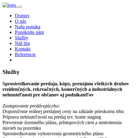
Domov
O nás
Naša ponuka
Ponúknite nám
Služby
Náš tím
Kontakt
Referencie
Služby
Sprostredkovanie predaja, kúpy, prenájmu všetkých druhov
rezidenčných, rekreačných, komerčných a industriálnych
nehnuteľností pre občanov aj podnikateľov
Zastupovanie predávajúceho:
Doporučenie reálnej predajnej ceny na základe prieskumu trhu
Príprava nehnuteľnosti na predaj tzv. home staging
Preverenie územného plánu, prístupových ciest a umiestnenia
stavieb na pozemku
Sprostredkovanie vyhotovenia geometrického plánu