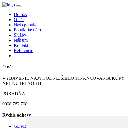
Domov
O nás
Naša ponuka
Ponúknite nám
Služby
Náš tím
Kontakt
Referencie
O nás
VYBAVENIE NAJVHODNEJŠIEHO FINANCOVANIA KÚPY
NEHNUTEĽNOSTI
PORADŇA
0908 762 708
Rýchle odkazy
GDPR