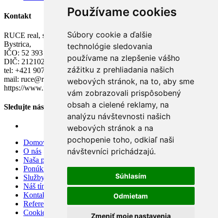
Používame cookies
Kontakt
Súbory cookie a ďalšie
RUCE real, s.r.o. M.R. Štefánika 157/45, 017 01 Považská
Bystrica,
technológie sledovania
IČO: 52 393 704,
používame na zlepšenie vášho
DIČ: 2121022363,
zážitku z prehliadania našich
tel: +421 907 784 502,
mail: ruce@ruce.sk
webových stránok, na to, aby sme
https://www.facebook.com/rucereality
vám zobrazovali prispôsobený
obsah a cielené reklamy, na
Sledujte nás
analýzu návštevnosti našich
webových stránok a na
pochopenie toho, odkiaľ naši
Domov
návštevníci prichádzajú.
O nás
Naša ponuka
Ponúknite nám
Súhlasím
Služby
Náš tím
Kontakt
Odmietam
Referencie
Cookies
Zmeniť moje nastavenia