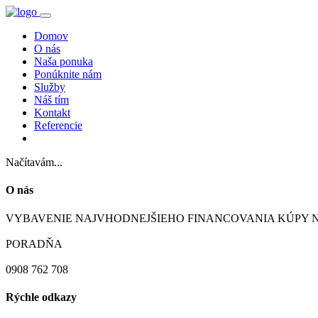
Domov
O nás
Naša ponuka
Ponúknite nám
Služby
Náš tím
Kontakt
Referencie
Načítavám...
O nás
VYBAVENIE NAJVHODNEJŠIEHO FINANCOVANIA KÚPY 
PORADŇA
0908 762 708
Rýchle odkazy