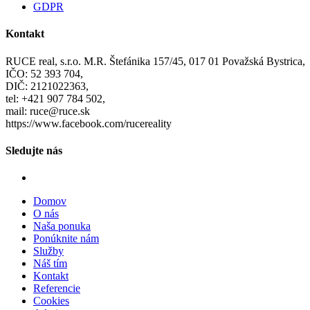
GDPR
Kontakt
RUCE real, s.r.o. M.R. Štefánika 157/45, 017 01 Považská Bystrica,
IČO: 52 393 704,
DIČ: 2121022363,
tel: +421 907 784 502,
mail: ruce@ruce.sk
https://www.facebook.com/rucereality
Sledujte nás
Domov
O nás
Naša ponuka
Ponúknite nám
Služby
Náš tím
Kontakt
Referencie
Cookies