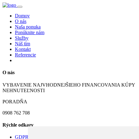
Domov
O nás
Naša ponuka
Ponúknite nám
Služby
Náš tím
Kontakt
Referencie
O nás
VYBAVENIE NAJVHODNEJŠIEHO FINANCOVANIA KÚPY
NEHNUTEĽNOSTI
PORADŇA
0908 762 708
Rýchle odkazy
GDPR