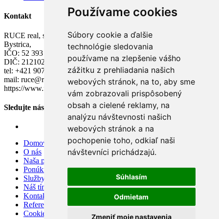
Používame cookies
Kontakt
Súbory cookie a ďalšie
RUCE real, s.r.o. M.R. Štefánika 157/45, 017 01 Považská
Bystrica,
technológie sledovania
IČO: 52 393 704,
používame na zlepšenie vášho
DIČ: 2121022363,
zážitku z prehliadania našich
tel: +421 907 784 502,
mail: ruce@ruce.sk
webových stránok, na to, aby sme
https://www.facebook.com/rucereality
vám zobrazovali prispôsobený
obsah a cielené reklamy, na
Sledujte nás
analýzu návštevnosti našich
webových stránok a na
pochopenie toho, odkiaľ naši
Domov
návštevníci prichádzajú.
O nás
Naša ponuka
Ponúknite nám
Súhlasím
Služby
Náš tím
Kontakt
Odmietam
Referencie
Cookies
Zmeniť moje nastavenia